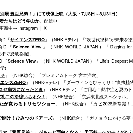
別展 豊臣兄弟！」にて映像上映（大阪・7月8日～8月31日）
者たちはどう学ぶか
』配信中
を更新中→
Instagram
｜
X
橋D『
サイエンスZERO
』（NHK-Eテレ）「“次世代塗料”が未来を
角D『
Science View
』（NHK WORLD JAPAN）「Digging for Dino
タル技術で恐竜発掘)」
D『
Science View
』（NHK WORLD JAPAN）「Life’s Deepest Myste
科学)」
イチ
』（NHK総合）「プレミアムトーク 宮本浩次」
エンスZERO
』（NHK-Eテレ）「ダーウィンもびっくり！“食虫植
ス＠病気になったとき
』（NHK-Eテレ）「ご用心！熱中症と夏の
家礼二の沿線いちオシ！
』（NHK総合）「京浜東北線スペシャル」
たが変わるトリセツショー
』（NHK総合）「カビ2026新常識
で開け！ひみつのドアーズ
』（NHK総合）「ガチョウにかける夢
ラマ「豊臣兄弟！」がもっと面白くなる！ 天下統一へのモノがた