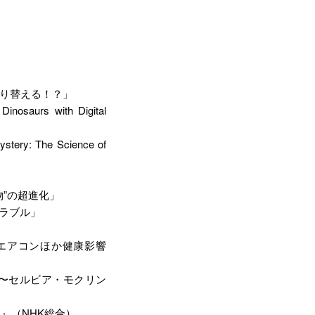
塗り替える！？」
saurs with Digital
ry: The Science of
物”の超進化」
トラブル」
！エアコンほか健康影響
 〜セルビア・モクリン
り
』（NHK総合）