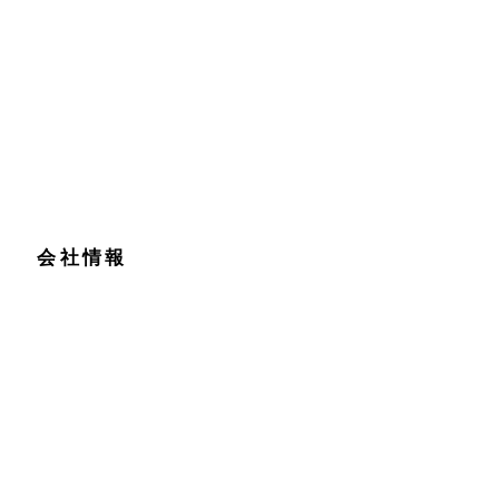
ビ番組制作会社。『ためしてガッテン！』『日本人のおなまえ』などの実績
会社情報