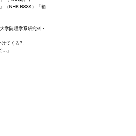
』（NHK-BS8K）「箱
学大学院理学系研究科・
かけてくる?」
で…」