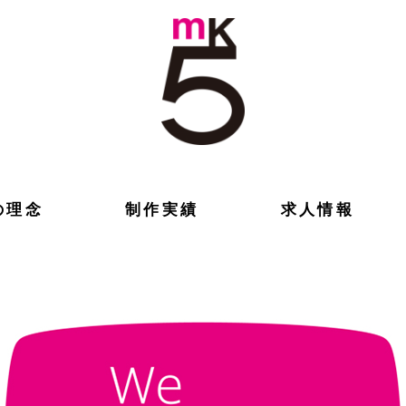
ミツの至宝さん』『筋肉アワー』『575でカガク！』を担当する渋谷のテレ
も。
の理念
制作実績
求人情報