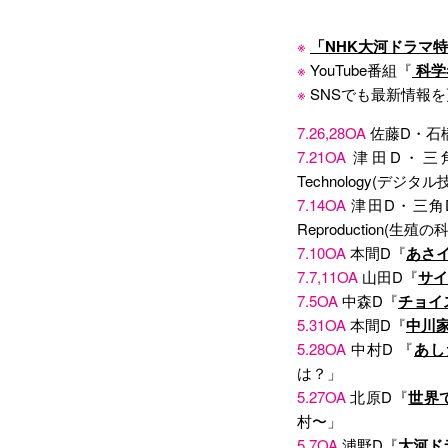
※
「NHK大河ドラマ特
※
YouTube番組『
科学
※
SNSでも最新情報
7.26,28OA
佐藤D・石
7.21OA
津田D・三
Technology(デジ
7.14OA
津田D・三角
Reproduction(生殖の
7.10OA
本間D『
あさ
7.7,11OA
山田D『
サイ
7.5OA
中森D『
チョイ
5.31OA
本間D『
中川
5.28OA
中村D 『
あし
は？」
5.27OA
北原D『
世界
村〜」
5.7OA
浦野D『
大河ド