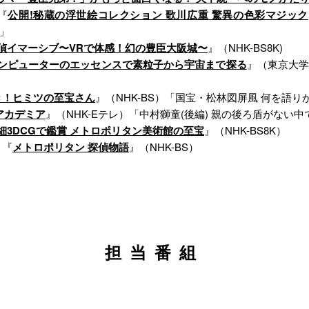
『
公開!秘蔵の浮世絵コレクション 歌川広重 驚異の色彩マジック
」
偵イマーシブ〜VRで体感！幻の豊臣大阪城〜
』（NHK-BS8K)
ンピューターのエッセンスで素粒子から宇宙まで探る
』（東京大
き！ヒミツの至宝さん
』（NHK-BS）「国宝・松林図屏風 何を語り
アカデミア
』（NHK-Eテレ）「中村獅童(後編) 親の後ろ盾がない中
細3DCGで鑑賞 メトロポリタン美術館の至宝
』（NHK-BS8K）
 『
メトロポリタン 探偵物語
』（NHK-BS）
担当番組