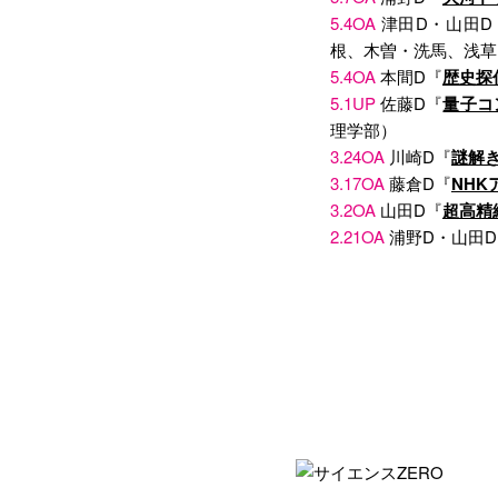
5.4OA
津田D・山田D
根、木曽・洗馬、浅草
5.4OA
本間D『
歴史探
5.1UP
佐藤D『
量子コ
理学部）
3.24OA
川崎D『
謎解
3.17OA
藤倉D『
NHK
3.2OA
山田D『
超高精
2.21OA
浦野D・山田D