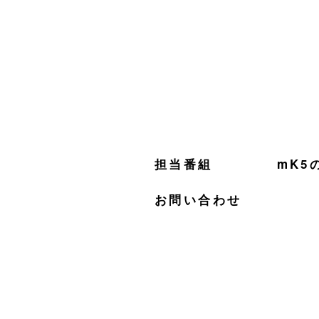
株式会社mK5
NHK『サイエンスZERO』『謎解き！ヒ
担当番組
mK5
お問い合わせ