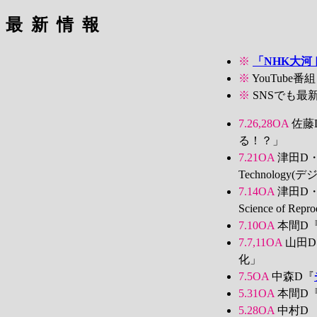
最新情報
※
「NHK大河
※
YouTube番
※
SNSでも最
7.26,28OA
佐藤
る！？」
7.21OA
津田D
Technolog
7.14OA
津田D
Science of Re
7.10OA
本間D
7.7,11OA
山田D
化」
7.5OA
中森D『
5.31OA
本間D
5.28OA
中村D 