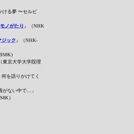
かける夢 〜セルビ
のモノがたり
』（NHK
マジック
』（NHK-
S8K)
（東京大学大学院理
風 何を語りかけてく
ろ盾がない中で…」
S8K）