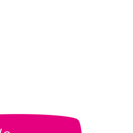
ん』『筋肉アワー』『575でカガク！』を担当する渋谷