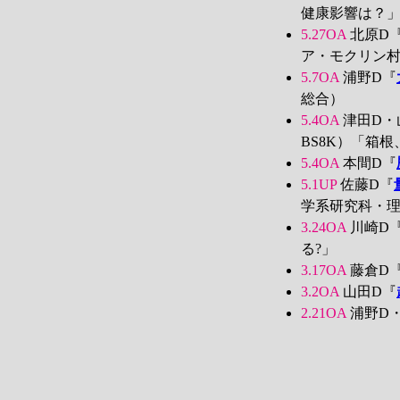
健康影響は？
5.27OA
北原D
ア・モクリン
5.7OA
浦野D『
総合）
5.4OA
津田D・
BS8K）「箱
5.4OA
本間D『
5.1UP
佐藤D『
学系研究科・
3.24OA
川崎D
る?」
3.17OA
藤倉D
3.2OA
山田D『
2.21OA
浦野D・