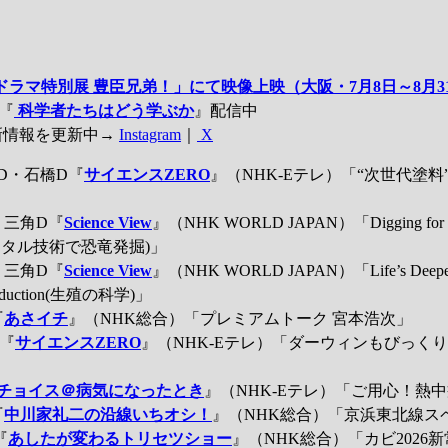
ドラマ特別展 豊臣兄弟！」にて映像上映（大阪・7月8日～8月3
組『
科学者たちはどう学ぶか
』配信中
新情報を更新中→
Instagram
｜
X
D・石橋D『
サイエンスZERO
』（NHK-Eテレ）「“次世代塗
・三角D『
Science View
』（NHK WORLD JAPAN）「Digging for Dino
y(デジタル技術で恐竜発掘)」
・三角D『
Science View
』（NHK WORLD JAPAN）「Life’s Deepest 
production(生殖の科学)」
『
あさイチ
』（NHK総合）「プレミアムトーク 宮本浩次」
『
サイエンスZERO
』（NHK-Eテレ）「ダーウィンもびっくり
チョイス＠病気になったとき
』（NHK-Eテレ）「ご用心！熱
『
中川家礼二の沿線いちオシ！
』（NHK総合）「京浜東北線ス
『
あしたが変わるトリセツショー
』（NHK総合）「カビ2026