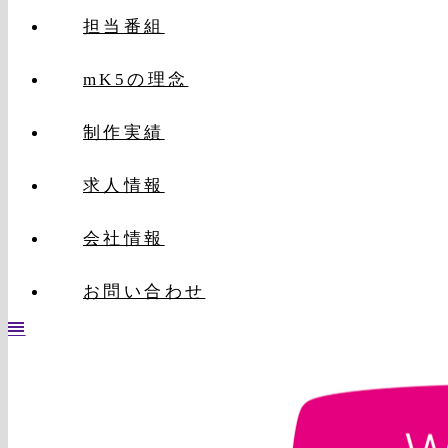
NHK『サイエンスZERO』『謎解き！ヒミツの至宝さ
株式会社mK5
担当番組
おなまえ』などの実績も。
mK5の理念
制作実績
求人情報
会社情報
お問い合わせ