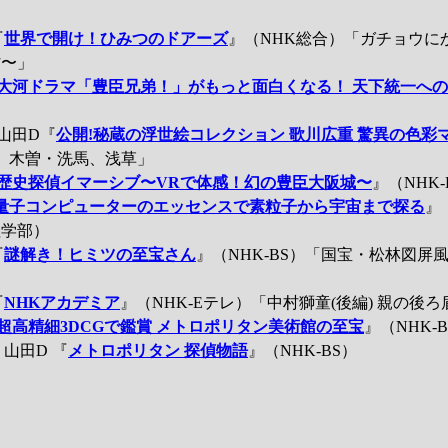
」
『
世界で開け！ひみつのドアーズ
』（NHK総合）「ガチョウに
村〜」
大河ドラマ「豊臣兄弟！」がもっと面白くなる！ 天下統一へ
山田D『
公開!秘蔵の浮世絵コレクション 歌川広重 驚異の色彩
根、木曽・洗馬、浅草」
歴史探偵イマーシブ〜VRで体感！幻の豊臣大阪城〜
』（NHK-B
量子コンピューターのエッセンスで素粒子から宇宙まで探る
』
理学部）
『
謎解き！ヒミツの至宝さん
』（NHK-BS）「国宝・松林図屏
『
NHKアカデミア
』（NHK-Eテレ）「中村獅童(後編) 親の後
超高精細3DCGで鑑賞 メトロポリタン美術館の至宝
』（NHK-B
山田D 『
メトロポリタン 探偵物語
』（NHK-BS）